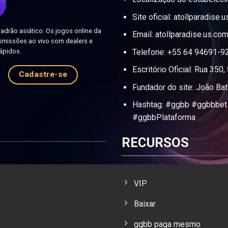
Site oficial: atollparadise.
drão asiático. Os jogos online da
Email:
atollparadise.us.c
nsmissões ao vivo com dealers e
Telefone: +55 64 94691-9
ápidos.
Escritório Oficial: Rua 350
Cadastre-se
Fundador do site: João Bat
Hashtag: #ggbb #ggbbbe
#ggbbPlataforma
RECURSOS
VIP
Baixar
ggbb paga mesmo