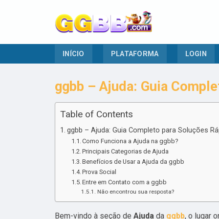
Skip
to
content
INÍCIO
PLATAFORMA
LOGIN
ggbb – Ajuda: Guia Comple
Table of Contents
ggbb – Ajuda: Guia Completo para Soluções Rá
Como Funciona a Ajuda na ggbb?
Principais Categorias de Ajuda
Benefícios de Usar a Ajuda da ggbb
Prova Social
Entre em Contato com a ggbb
Não encontrou sua resposta?
Bem-vindo à seção de
Ajuda
da
ggbb
, o lugar