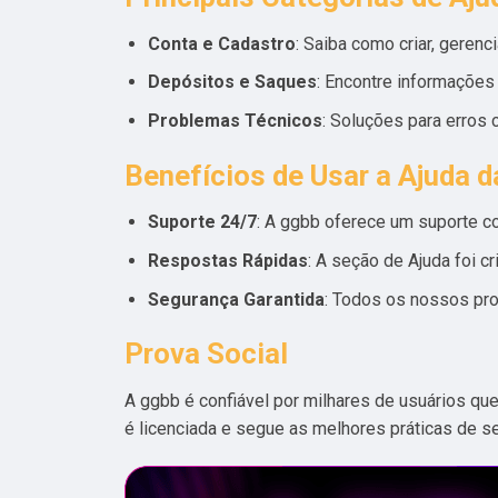
Conta e Cadastro
: Saiba como criar, gerenc
Depósitos e Saques
: Encontre informações
Problemas Técnicos
: Soluções para erros 
Benefícios de Usar a Ajuda 
Suporte 24/7
: A ggbb oferece um suporte co
Respostas Rápidas
: A seção de Ajuda foi c
Segurança Garantida
: Todos os nossos pro
Prova Social
A ggbb é confiável por milhares de usuários qu
é licenciada e segue as melhores práticas de 