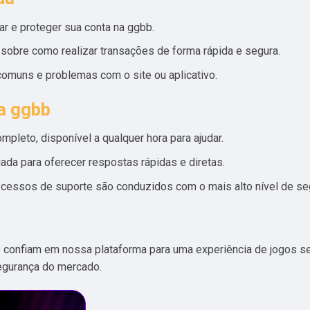
iar e proteger sua conta na ggbb.
 sobre como realizar transações de forma rápida e segura.
comuns e problemas com o site ou aplicativo.
da ggbb
mpleto, disponível a qualquer hora para ajudar.
riada para oferecer respostas rápidas e diretas.
cessos de suporte são conduzidos com o mais alto nível de seg
e confiam em nossa plataforma para uma experiência de jogos se
segurança do mercado.