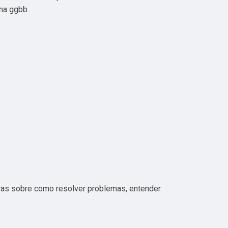
na ggbb.
aras sobre como resolver problemas, entender