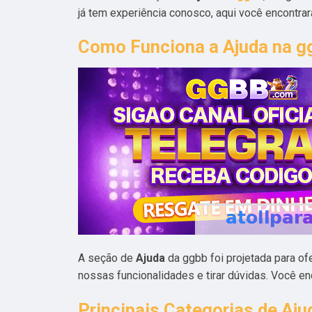
já tem experiência conosco, aqui você encontrar
Como Funciona a Ajuda na g
A seção de
Ajuda
da ggbb foi projetada para o
nossas funcionalidades e tirar dúvidas. Você en
Principais Categorias de Aju