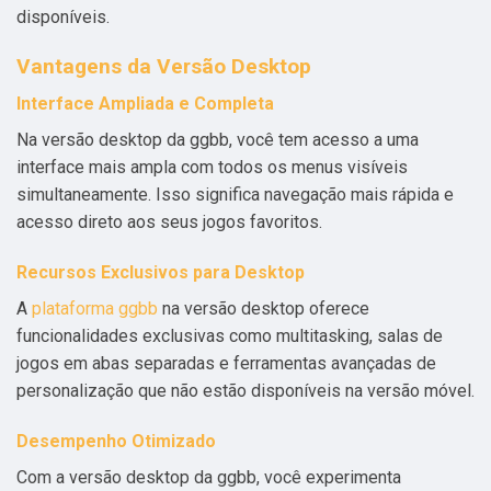
disponíveis.
Vantagens da Versão Desktop
Interface Ampliada e Completa
Na versão desktop da ggbb, você tem acesso a uma
interface mais ampla com todos os menus visíveis
simultaneamente. Isso significa navegação mais rápida e
acesso direto aos seus jogos favoritos.
Recursos Exclusivos para Desktop
A
plataforma ggbb
na versão desktop oferece
funcionalidades exclusivas como multitasking, salas de
jogos em abas separadas e ferramentas avançadas de
personalização que não estão disponíveis na versão móvel.
Desempenho Otimizado
Com a versão desktop da ggbb, você experimenta