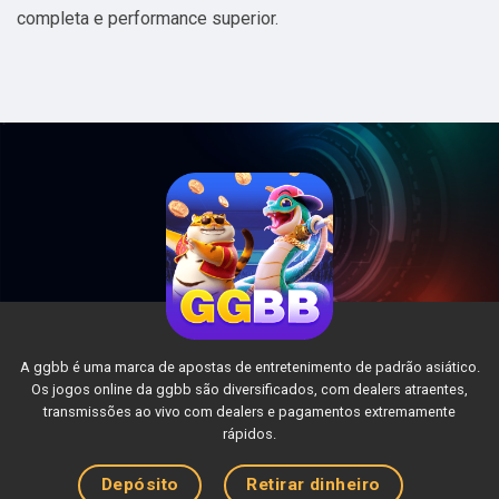
completa e performance superior.
A ggbb é uma marca de apostas de entretenimento de padrão asiático.
Os jogos online da ggbb são diversificados, com dealers atraentes,
transmissões ao vivo com dealers e pagamentos extremamente
rápidos.
Depósito
Retirar dinheiro