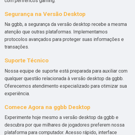
com periféricos gaming.
Segurança na Versão Desktop
Na ggbb, a segurança da versão desktop recebe a mesma
atenção que outras plataformas. Implementamos
protocolos avançados para proteger suas informações e
transações.
Suporte Técnico
Nossa equipe de suporte está preparada para auxiliar com
qualquer questão relacionada à versão desktop da ggbb.
Oferecemos atendimento especializado para otimizar sua
experiência.
Comece Agora na ggbb Desktop
Experimente hoje mesmo a versão desktop da ggbb e
descubra por que milhares de jogadores preferem nossa
plataforma para computador. Acesso rápido, interface