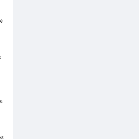
 é
s
ra
os