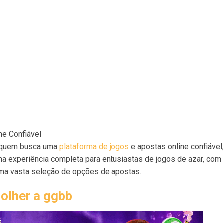
ne Confiável
a quem busca uma
plataforma de jogos
e apostas online confiável
a experiência completa para entusiastas de jogos de azar, com
 uma vasta seleção de opções de apostas.
olher a ggbb