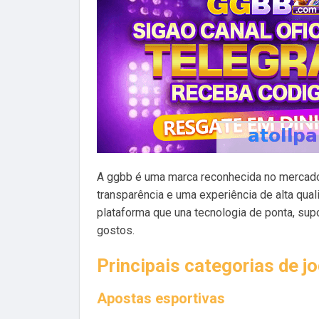
A ggbb é uma marca reconhecida no mercado 
transparência e uma experiência de alta qua
plataforma que una tecnologia de ponta, sup
gostos.
Principais categorias de j
Apostas esportivas