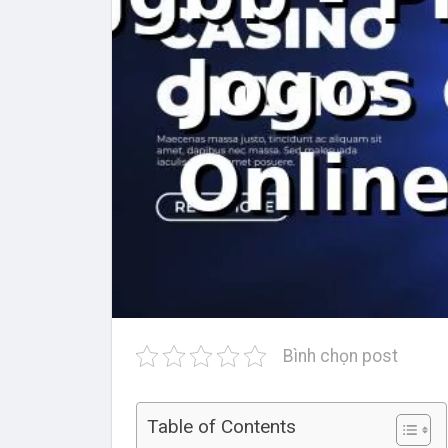
Bình chọn post
Table of Contents