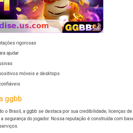
ntações rigorosas
ra ajudar
usivas
positivos móveis e desktops
confiáveis
na ggbb
 o Brasil, a ggbb se destaca por sua credibilidade, licenças de
 segurança do jogador. Nossa reputação é construída com bas
serviços.